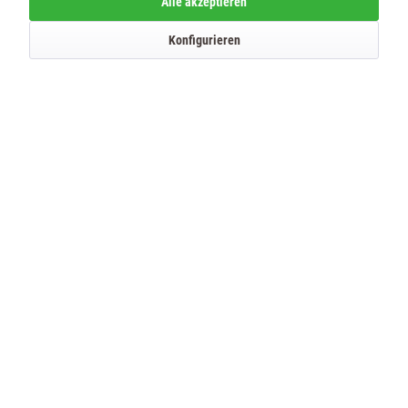
Alle akzeptieren
Senden
Konfigurieren
SERVICE HOTLINE
SHOP SERVICE
INFORMATIONEN
IHRE VORTEILE