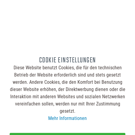
aussehen wird, und können die Druckfreigabe erteilen.
Ab 50 Zollstöcken erhalten Sie zusätzlich ein bedrucktes
Muster vorab zur Ansicht, damit Sie sich von Qualität und
Gestaltung überzeugen können. Nach Ihrer Freigabe
starten wir mit dem Druck Ihrer Zollstöcke. Alle Exemplare
werden gemäß Ihren Vorgaben bedruckt und anschließend
sorgfältig verpackt. Zum Abschluss erfolgt der Versand
COOKIE EINSTELLUNGEN
direkt an die von Ihnen gewünschte Adresse, sodass Ihre
personalisierten Zollstöcke schnell und zuverlässig bei
Diese Website benutzt Cookies, die für den technischen
Ihnen eintreffen.
Betrieb der Website erforderlich sind und stets gesetzt
werden. Andere Cookies, die den Komfort bei Benutzung
dieser Website erhöhen, der Direktwerbung dienen oder die
Interaktion mit anderen Websites und sozialen Netzwerken
vereinfachen sollen, werden nur mit Ihrer Zustimmung
gesetzt.
Mehr Informationen