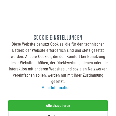
ab 0,93 €
Druck
2-seitig bedruckt
1-seitig bedruckt
ohne Druck
COOKIE EINSTELLUNGEN
Diese Website benutzt Cookies, die für den technischen
Preise
Betrieb der Website erforderlich sind und stets gesetzt
3,57 €
ab
20
werden. Andere Cookies, die den Komfort bei Benutzung
dieser Website erhöhen, der Direktwerbung dienen oder die
2,77 €
ab
30
-22.4
%
Interaktion mit anderen Websites und sozialen Netzwerken
2,12 €
ab
50
-40.6
%
vereinfachen sollen, werden nur mit Ihrer Zustimmung
gesetzt.
1,61 €
ab
100
-54.9
%
Mehr Informationen
1,35 €
ab
200
-62.2
%
1,28 €
ab
250
-64.1
%
Alle akzeptieren
1,15 €
ab
500
-67.8
%